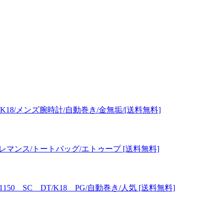
A/K18/メンズ腕時計/自動巻き/金無垢/[送料無料]
クレマンス/トートバッグ/エトゥープ [送料無料]
1150 SC DT/K18 PG/自動巻き/人気 [送料無料]