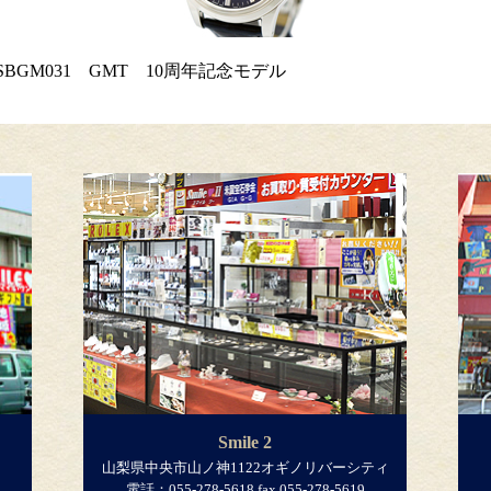
SBGM031 GMT 10周年記念モデル
Smile 2
山梨県中央市山ノ神1122オギノリバーシティ
電話：055-278-5618 fax.055-278-5619