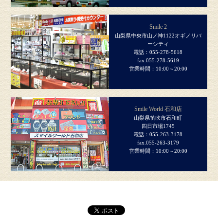
Smile 2
山梨県中央市山ノ神1122オギノリバ
ーシティ
電話：055-278-5618
fax.055-278-5619
営業時間：10:00～20:00
Smile World 石和店
山梨県笛吹市石和町
四日市場1745
電話：055-263-3178
fax.055-263-3179
営業時間：10:00～20:00